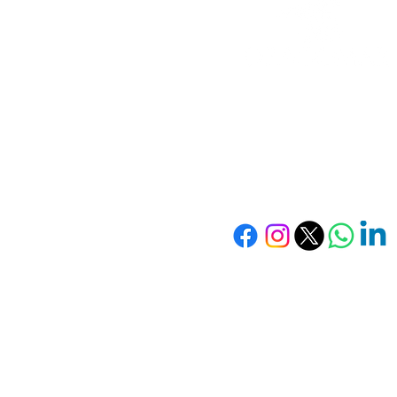
Contacto
soporte@dragomar
Tel. 55 5362 913