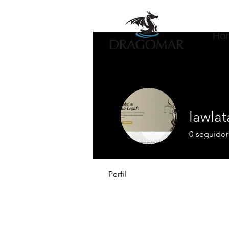
Ho
lawla
0
seguidor
Perfil