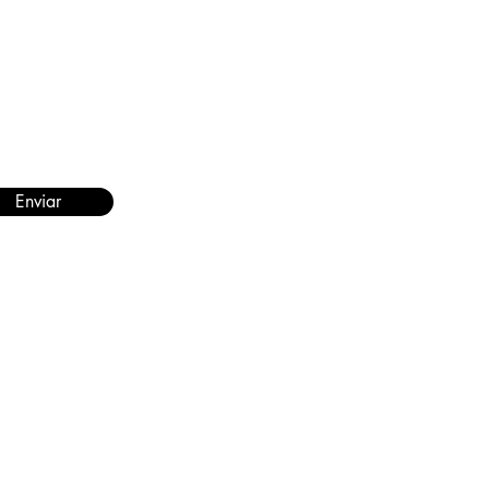
eguir comprando.
Enviar