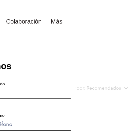
Colaboración
Más
nos
ido
Ordenar por:
Recomendados
ono
ucto...