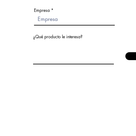
.mx
Puedes elegir una categoría diferente para s
1
Empresa
¿Qué producto le interesa?