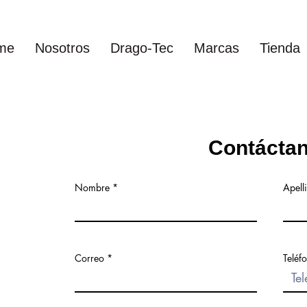
me
Nosotros
Drago-Tec
Marcas
Tienda
Contácta
Nombre
Apell
Correo
Teléf
Todavía no hay ningún prod